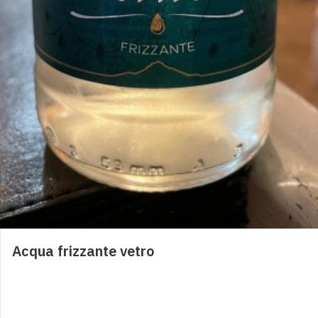
Acqua naturale vetro
3,00
€
0
Acqua frizzante vetro
3,00
€
0
Acqua Perrier 200ml
Acqua frizzante vetro
4,00
€
0