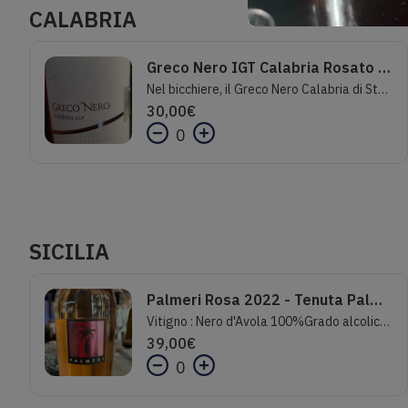
CALABRIA
Greco Nero IGT Calabria Rosato - Statti
Nel bicchiere, il Greco Nero Calabria di Statti offre un colore rosso chiaro brillante. Questo vino italiano colpisce per il suo sapore elegantemente secco. È stato imbottigliato con un residuo zuccherino eccezionalmente basso. Si tratta di un autentico vino di qualità che si distingue chiaramente da qualità più semplici e quindi, nonostante la sua secchezza, questo italiano delizia naturalmente con il massimo equilibrio. Un sapore eccellente non ha necessariamente bisogno di zucchero. La consistenza di questo vino rosato leggero è meravigliosamente leggera al palato. Il finale di questo giovane vino rosato della regione vitivinicola calabrese è infine delizioso con un buon retrogusto. Vinificazione: La base dell'elegante Greco Nero Calabria è costituita da uve del vitigno Greco Bianco. Dopo la vendemmia, le uve vengono trasportate rapidamente alla pressaia. Qui vengono selezionate e accuratamente pigiate. La fermentazione avviene in vasche di acciaio inox a temperatura controllata. Una volta terminata, il Greco Nero Calabria può continuare ad armonizzarsi sulle fecce fini per alcuni mesi.Questo vino rosato italiano si gusta al meglio fresco, a 8 - 10 °C. È l'accompagnamento perfetto per un'insalata di verdure con barbabietola, un'insalata di asparagi con quinoa o una trota arrosto con pera allo zenzero.
30,00
€
0
SICILIA
Palmeri Rosa 2022 - Tenuta Palmeri
Vitigno : Nero d'Avola 100%Grado alcolico:13% VolTemperatura di servizio:8-9° CMaturazione: In acciaio per circa 6 mesiAffinamento:In bottiglia, per circa 3 mesi, a temperatura controllataNote di degustazione:Colore rosa tenue.Gradevole e intenso al naso con note floreali e sentori di frutta gialla. In bocca è fresco, rotondo e di buona struttura
39,00
€
0