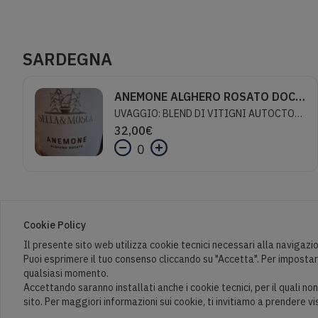
SARDEGNA
ANEMONE ALGHERO ROSATO DOC - SELLA&MOSCA
UVAGGIO: BLEND DI VITIGNI AUTOCTONIREGIONE: SARDEGNAGRADAZIONE ALCOLICA: 12%TEMPERATURA DI SERVIZIO: 12/14 °COLORE: ROSA TENUEPROFUMO: RICCO, FRESCO, VARIEGATO E ACCATTIVANTE È IL PROFILO OLFATTIVO, NEL QUALE I PROFUMI SI FONDONO A COSTITUIRE UN ESUBERANTE BOUQUET. LA VIOLA LA PRINCIPALE NOTA FLOREALE, LA CILIEGIA QUELLA FRUTTATA.GUSTO: ELEGANTE E ALLO STESSO TEMPO BRIOSO, SPIGLIATO E DISINVOLTO; DI GRANDE BEVIBILITÀ. PERFETTO COMEAPERITIVO COSÌ COME IN ABBINAMENTO CON PRIMI PIATTI LEGGERI, CARNI BIANCHE E VERDURE.
32,00
€
0
Cookie Policy
Il presente sito web utilizza cookie tecnici necessari alla navigazio
Puoi esprimere il tuo consenso cliccando su "Accetta". Per impostare 
qualsiasi momento.
Accettando saranno installati anche i cookie tecnici, per il quali n
sito. Per maggiori informazioni sui cookie, ti invitiamo a prendere v