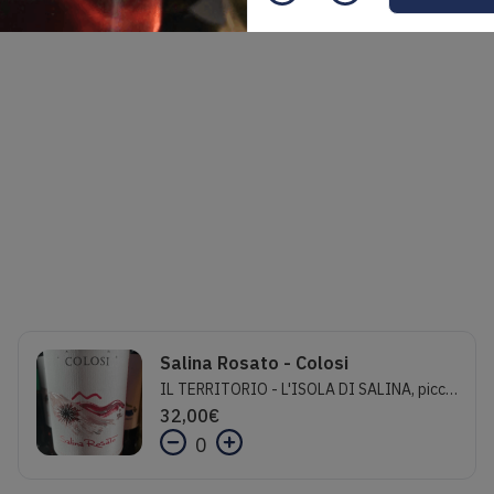
Salina Rosato - Colosi
IL TERRITORIO - L'ISOLA DI SALINA, piccola isola dell’arcipelago delle Eolie, è una terra altamente vocata alla coltivazione della viteUna terra unica e straordinaria, un luogo speciale con mare cristallino, mirabili insenature, spiagge incredibili e tramonti dai caldi colori... Qui sipratica quella che si definisce “viticoltura eroica”.La famiglia Colosi da oltre 40 anni coltiva vigneti nell’arcipelago eoliano.Produzione di vini DOC e DOCG esclusivamente autoctoni e tipici del territorio siciliano
32,00
€
0