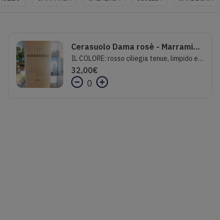
Cerasuolo Dama rosè - Marramiero
IL COLORE: rosso ciliegia tenue, limpido e brillante IL PROFUMO: persistente e fruttato IL SAPORE: asciutto e gradevole TEMPERATURA DI SERVIZIO: 12°/14°C
32,00
€
0