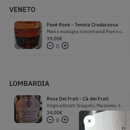
VENETO
Pavè Rosè - Tenuta Crodarossa
Mare e montagna si incontranoIl Pavè è un rosè spumante brut metodo charmat, che conferisce alle bollicine rosa eleganza, freschezza e leggerezza senza pari.Al calice, si aprono caleidoscopici giochi di riflessi, mentre al palato le bollicine fini e perlate danzano briose, creando un’esperienza sensoriale indimenticabile. Il terreno ghiaioso dove la vite di Pavana cresce si sente tutto: questo rosè Tenuta Crodarossa è sapido, minerale, equilibrato.Nella sua vivacità, il Pavè diventa il compagno ideale per l’aperitivo e le serate in compagnia. Le sue note fruttate e floreali si sposano in modo armonioso con sfiziosi stuzzichini, accendendo le emozioni di chi lo degusta e rendendo ogni incontro un’occasione speciale.Il Pavè, con la sua freschezza e frizzantezza, si rivela anche un partner insuperabile per piatti di pesce raffinati.Uve delle Dolomiti che incontrano il mare: un’autentica esperienza gourmet Made in Veneto!Il colore acceso del rosè Pavè è perfetto come accompagnamento ad una serata elegante a base di pescato
39,00
€
0
LOMBARDIA
Rosa Dei Frati - Cà dei Frati
Vitigni utilizzati: Groppello, Marzemino, Sangiovese e BarberaGrado alcolico: 12,5% Un rosato di alto livello capace di sorprendere per la propria semplice autorevolezza. Fresco, delicato e incisivo al contempo, è in grado di essere protagonista della tavola. Al naso evidenzia sentori di fiori di biancospino, mela verde e ciliegia selvatica. In bocca è gustoso, fresco, sapido e capace di stimolare il palato grazie alla sua vivida acidità e ai sentori di piccoli frutti rossi. La facilità di beva invita al bicchiere successivo con un atteggiamento di spensieratezza. Indicato con salumi non eccessivamente grassi, verdure fritte, funghi, insalata di pomodoro e mozzarella, paste delicate e risotti primaverili, carni bianche leggere e pesci con lavorazione più decisa. Servire alla temperatura di 8° – 10° C.
34,00
€
0