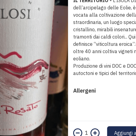
IL TERRITORIO -
L'ISOLA DI
dell’arcipelago delle Eolie,
vocata alla coltivazione dell
straordinaria, un luogo spec
cristallino, mirabili insenatur
tramonti dai caldi colori... Qu
definisce “viticoltura eroica”
oltre 40 anni coltiva vigneti 
eoliano.
Produzione di vini DOC e D
autoctoni e tipici del territori
Allergeni
1
Aggiungi a