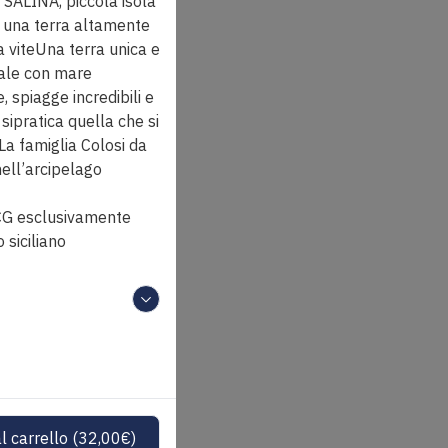
 SALINA, piccola isola
 è una terra altamente
a viteUna terra unica e
iale con mare
e, spiagge incredibili e
i sipratica quella che si
.La famiglia Colosi da
nell’arcipelago
OCG esclusivamente
o siciliano
l carrello
(
32,00
€
)