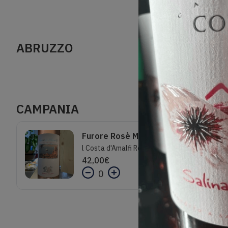
ABRUZZO
CAMPANIA
Furore Rosè Marisa Cuomo
l Costa d'Amalfi Rosato 2022 con denominazione Costa D'amalfi DOC, Un vivace rosato dall'intenso colore rosa che incanta con profumi di ciliegia, ribes rosso, melograno e essenze della macchia mediterranea. Al gusto, rivela una struttura armonica e una persistenza notevole, per un'esperienza sensoriale indimenticabile. Un vino rosato campano indimenticabile, rinfrescante da gustare nelle calde serate estive. Celebre per le sue qualità, il Costa d'Amalfi Rosato ha ricevuto la Gran Medaglia d'Oro al Concorso Internazionale dei Vini di Montagna, Cervim. Assapora questo pregiato esempio di Vini Rosati, Vini Campani e Vini Estremi, ideale per accompagnare piatti a base di pesce, antipasti e insalate estive. Immergiti nel mondo dei sapori autentici e delle tradizioni vinicole della Costa d'Amalfi con il delizioso Costa d'Amalfi 2022 Rosato di Cantine Marisa CuomoGradazione Alcolica13,5% Vol.Temperatura di Servizio8°C - 10°CAbbinamento PiattiPrimi piatti di pesce - Pesce alla griglia - Pesce in umido
42,00
€
0