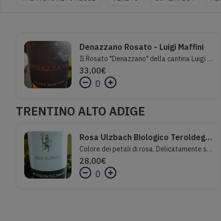
Denazzano Rosato - Luigi Maffini
Il Rosato "Denazzano" della cantina Luigi Maffini è un'etichetta facile e spensierata perfetta per accompagnare crostacei e stuzzichini. Viene realizzato con uve di Aglianico in purezza accuratamente selezionate ed un affinamento di qualche mese in vasche d'acciaio. Il colore rosato deciso introduce aromi di frutti rossi e fiori che ben si sposano con un sorso agile, delicato e di ottima persistenza gustativa.Denominazione Paestum IGTVitigni Aglianico 100%Regione CampaniaGradazione alcolica 12.5%
33,00
€
0
TRENTINO ALTO ADIGE
Rosa Ulzbach Biologico Teroldego Rotoliano IGT - De Vescovi Ulzbach
Colore dei petali di rosa. Delicatamente si annuncia con violette e geranio, ribes e fragolina. Seguono piccoli accenti di erbe aromatiche. Sorso fresco ed invitante, elegante il corpo, con un piacevole finale di mandorla fresca.CuriositàIl Teroldego Rotaliano de Vescovi Ulzbach è prodotto con uve di Teroldego Rotaliano, vitigno a bacca rossa che ha trovato nel “giardino vitato” rotaliano il suo naturale sito di coltivazione.Diffusosi inizialmente in varie zone del Trentino ha, con l’andare del tempo, eletto definitivamente dimora nel Campo Rotaliano, la cui terra ciottolosa (resa unica dal fiume Noce, originariamente chiamato “Ulzbach”) ed il microclima creato dalle montagne circostanti si intrecciano in una combinazione ideale con le caratteristiche del vitigno, esaltandone la sua massima espressione.La parola “kretzer” (“rosato”) deriva dal dialetto trentino “kretze” e indica le ceste fatte con tralci di vite (“sarmenti”) dove i contadini riponevano i grappoli d’uva raccolti. I grappoli d’uva poggiati l’uno sull’altro rilasciavano il loro succo dando origine ad un liquido rosato. Il nostro Teroldego Kretzer, si caratterizza per il suo aroma fruttato che, al palato, risulta secco e sapido.Uve:Teroldego Rotaliano 100%Affinamento:4 mesi, 50% in inox - 50% in tonneaux.Affinamento in bottiglia :2 - 3 mesiTemperatura di servizio:8-12°C
28,00
€
0