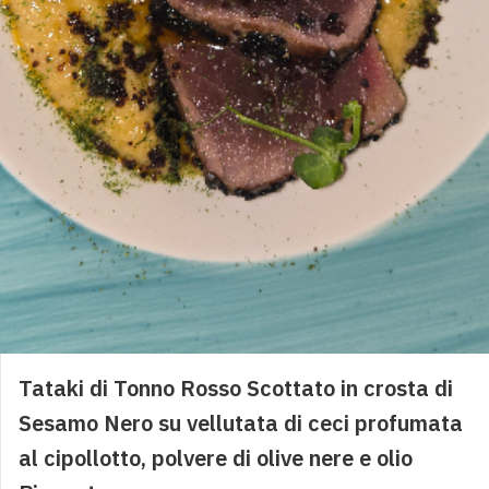
Negozio
Mare in pasta DARSENA
SECONDI
Polpo arrosto con Patate
ABBINAMENTO VINIIdeale: Salina Rosato - Tenuta ColosiInaspettato: Passerina - Casal FarnetoFolle: Champagne Le Prestige - Erard Salmon.
26,00
€
Spigola alla Griglia
ABBINAMENTO VINIIdeale: Fiano di Avellino - Storie Feudi San GregorioInaspettato: Pecorino Superiore - MarramieroFolle: Champagne Le Prestige - Erard Salmon.
22,00
€
Tataki di Tonno Rosso Scottato in crosta di
Sesamo Nero su vellutata di ceci profumata
al cipollotto, polvere di olive nere e olio
Frittura di Calamari Freschi e Gamberi*