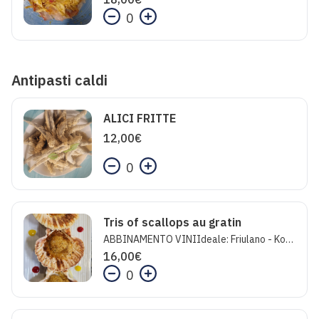
0
Antipasti caldi
ALICI FRITTE
12,00
€
0
Tris of scallops au gratin
ABBINAMENTO VINIIdeale: Friulano - KomjanckInaspettato: Prosecco Valdobbiadene AstoriaFolle: Champagne Brut Le Rose - Erard Salmon
16,00
€
0