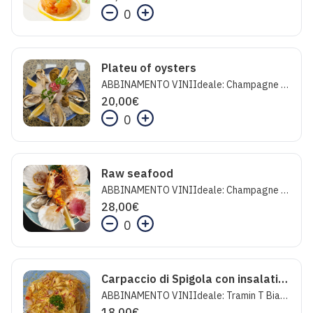
0
Plateu of oysters
ABBINAMENTO VINIIdeale: Champagne Brut Le Vintage Millesimeè Erard SalmonInaspettato: Bellavista Franciacorta Brut Saten 2016Folle: Palmieri Verde Grillo 2019 Vino BiologicoIl pesce crudo somministrato in questo locale è stato sottoposto a trattamento di bonifica preventiva così come prescritto dal Reg.Cee 1276/2011.
20,00
€
0
Raw seafood
ABBINAMENTO VINIIdeale: Champagne Extra Brut Epicurienne - Erard SalmonInaspettato: Ferrari PerlèFolle: Fiorduva- Marisa CuomoIl pesce crudo somministrato in questo locale è stato sottoposto a trattamento di bonifica preventiva così come prescritto dal Reg.Cee 1276/2011.
28,00
€
0
Carpaccio di Spigola con insalatina di cruditè di carciofi
ABBINAMENTO VINIIdeale: Tramin T Bianco - Cantina Kellerei TraminInaspettato: Franciacorta Bellavista BrutFolle: Ravello - Marisa CuomoIl pesce crudo somministrato in questo locale è stato sottoposto a trattamento di bonifica preventiva così come prescritto dal Reg.Cee 1276/2011.
18,00
€