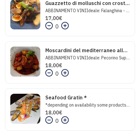
Guazzetto di molluschi con crostone
ABBINAMENTO VINIIdeale: Falanghina - Storie di Feudi San GregorioInaspettato: Insolia - Baglio di PianettoFolle: Sauvignon - Livio Felluga
17,00
€
0
Moscardini del mediterraneo alla Luciana
ABBINAMENTO VINIIdeale: Pecorino Superiore - MarramieroInaspettato: Gewurztraminer - San Michele AppianoFolle: Anemone - Sella e Mosca Rosato
18,00
€
0
Seafood Gratin *
*depending on availability some products may be frozen at source.
18,00
€
0