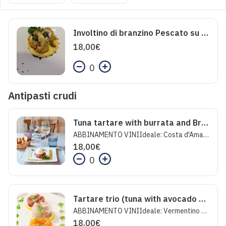
Involtino di branzino Pescato su schiacciatina di patate e polelvere di olive taggiasche
18,00
€
0
Antipasti crudi
Tuna tartare with burrata and Bronte pistachio powder
ABBINAMENTO VINIIdeale: Costa d'Amalfi Bianco - Tenuta Marisa CuomoInaspettato: Cerasuolo Dama Rosè - MarramieroFolle: ChampagneBrut Le Prestige - Erard SalmonIl pesce crudo somministrato in questo locale è stato sottoposto a trattamento di bonifica preventiva così come prescritto dal Reg.Cee 1276/2011.
18,00
€
0
Tartare trio (tuna with avocado mousse, salmon and croaker with tarallo and dried tomato)
ABBINAMENTO VINIIdeale: Vermentino di Sardegna - Akenta -Santa Maria la PalmaInaspettato: Franciacorta SatenFolle: Furore Rosè- Marisa CuomoIl pesce crudo somministrato in questo locale è stato sottoposto a trattamento di bonifica preventiva così come prescritto dal Reg.Cee 1276/2011.
18,00
€