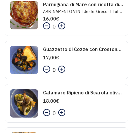
Parmigiana di Mare con ricotta di bufala e scamorza affumicata e gallinella
ABBINAMENTO VINIIdeale: Greco di Tufo - Feudi San GregorioInaspettato: Pecorino Superiore - MarramieroFolle: Ribolla Gialla - Livio Felluga
16,00
€
0
Guazzetto di Cozze con Crostone di Pane
17,00
€
0
Calamaro Ripieno di Scarola olive capperi su fonduta di Pecorino
18,00
€
0