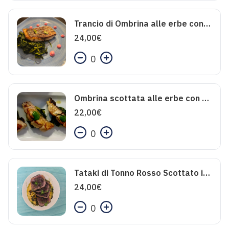
Trancio di Ombrina alle erbe con cime di rapa
24,00
€
0
Ombrina scottata alle erbe con Scarole saltate e olive
22,00
€
0
Tataki di Tonno Rosso Scottato in crosta di Sesamo Nero su vellutata di ceci profumata al cipollotto, polvere di olive nere e olio Piccante
24,00
€
0