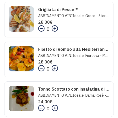
Grigliata di Pesce *
ABBINAMENTO VINIIdeale: Greco - Storie Feudi San GregorioInaspettato: Champagne Brut Le rosè - Erard SalmonFolle: Sauvignon - Livio Felluga
28,00
€
0
Filetto di Rombo alla Mediterraneo con Patate e Olive
ABBINAMENTO VINIIdeale: Fiorduva - Marisa CuomoInaspettato: Berlucchi '61 BrutFolle: Champagne Extra Brut Epicurienne - Erard Salmon
28,00
€
0
Tonno Scottato con insalatina di Carciofi
ABBINAMENTO VINIIdeale: Dama Rosè - MarramieroInaspettato: Champagne Brut Le rosè - Erard SalmonFolle: Cervaro della Sala - Castello della Sala 2020
24,00
€
0