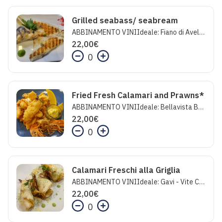
Grilled seabass/ seabream
ABBINAMENTO VINIIdeale: Fiano di Avellino - Storie Feudi San GregorioInaspettato: Pecorino Superiore - MarramieroFolle: Champagne Le Prestige - Erard Salmon.
22,00
€
0
Fried Fresh Calamari and Prawns*
ABBINAMENTO VINIIdeale: Bellavista Brut- La ScalaInaspettato: Passerina - Casal FarnetoFolle: Champagne Le Prestige - Erard Salmon.*a seconda della disponibilità alcuni prodotti potrebbero essere surgelati all'origine.
22,00
€
0
Calamari Freschi alla Griglia
ABBINAMENTO VINIIdeale: Gavi - Vite ColteInaspettato: Vermentino Akenta Folle: La Montina Franciacorta
22,00
€
0