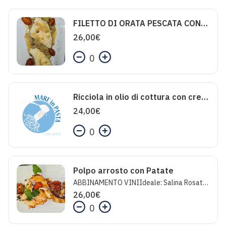
FILETTO DI ORATA PESCATA CON CARCIOFI SPINA
26,00
€
0
Ricciola in olio di cottura con crema di patata viola e polvere di olive
24,00
€
0
Polpo arrosto con Patate
ABBINAMENTO VINIIdeale: Salina Rosato - Tenuta ColosiInaspettato: Passerina - Casal FarnetoFolle: Champagne Le Prestige - Erard Salmon.
26,00
€
0