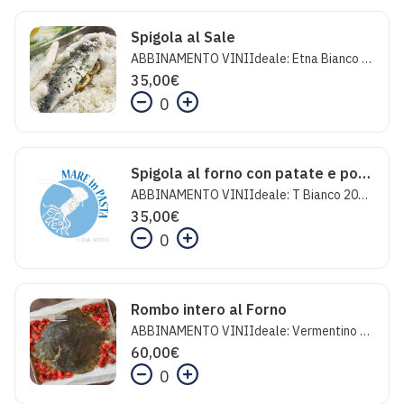
Spigola al Sale
ABBINAMENTO VINIIdeale: Etna Bianco - Baglio di PiantettoInaspettato: Furore Rosè - Marisa CuomoFolle: Champagne Le Prestige - Erard Salmon.
35,00
€
0
Spigola al forno con patate e porcini
ABBINAMENTO VINIIdeale: T Bianco 2023 - Tramin Inaspettato: Anemone Rosato - Sella & MoscaFolle: Champagne Le Prestige - Erard Salmon.
35,00
€
0
Rombo intero al Forno
ABBINAMENTO VINIIdeale: Vermentino Cala Reale - Sella & MoscaInaspettato: Insolia - Baglio di PianettoFolle: Ribolla Gialla - Livio Felluga
60,00
€
0