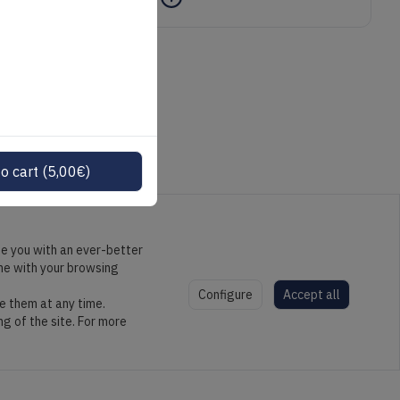
o cart
(
5,00
€
)
de you with an ever-better
ine with your browsing
Configure
Accept all
e them at any time.
ng of the site. For more