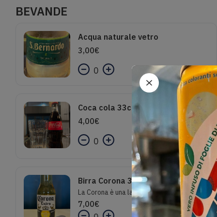
BEVANDE
Acqua naturale vetro
3,00
€
0
Coca cola 33cl
4,00
€
0
Birra Corona 33 Cl
La Corona è una lager di colore giallo paglierino brillante che genera una schiuma sottile ed evanescente. Mediamente alcolica e piuttosto effervescente, è una birra dal corpo leggero e dal gusto delicato: le note fruttate ed il luppolo sono appena accennati.Gradazione Alcolica: 4.8%
7,00
€
0