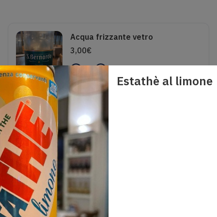
Acqua frizzante vetro
3,00
€
0
Estathè al limone
Coca cola zero 33cl
4,00
€
0
Birra Ichnusa Non Filtrata 50 cl
Realizzata con puro malto d'orzo Ichnusa non Filtrata è una birra dal colore dorato e dalla tipica velatura conferita dai lieviti rimasti in sospensione. Ricca e dalla bevuta morbida il finale è piacevolmente amarognolo.Gradazione Alcolica 5%
7,00
€
0