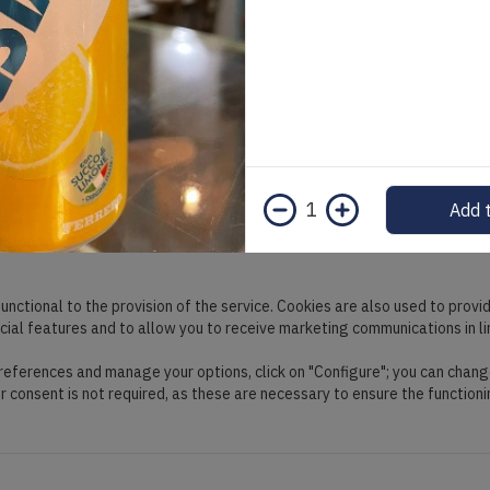
1
Add t
unctional to the provision of the service. Cookies are also used to provi
ocial features and to allow you to receive marketing communications in l
preferences and manage your options, click on "Configure"; you can chang
ur consent is not required, as these are necessary to ensure the functioni