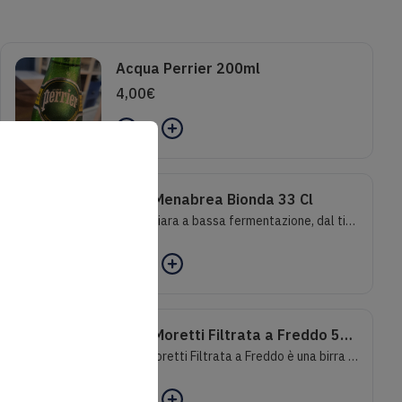
Acqua Perrier 200ml
4,00
€
0
Birra Menabrea Bionda 33 Cl
Birra chiara a bassa fermentazione, dal tipico colore biondo e dalla schiuma corposa e persistente, realizzata con le migliori materie prime: malto, mais, luppolo, acqua. Con i suoi 4,80% vol. è la birra perfetta per accompagnare non solo una deliziosa pizza, ma anche crostacei e verdure.Gradazione Aloclica: 4.5%
6,00
€
0
Birra Moretti Filtrata a Freddo 55 cl
Birra Moretti Filtrata a Freddo è una birra a bassa fermentazione, limpida ed intensamente rinfrescante. Grazie al processo di filtrazione a freddo, la birra viene portata a -1° prima di passare al filtro in modo da esaltare al meglio la purezza, l’eleganza del gusto e l’aspetto cristallino.Gradazione Alcolica :4.3%
7,00
€
0